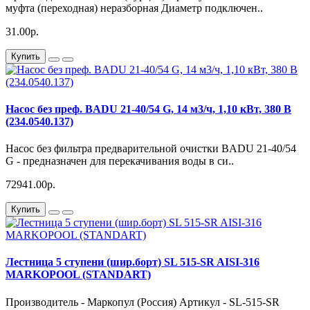
муфта (переходная) неразборная Диаметр подключен..
31.00р.
Купить
Насос без преф. BADU 21-40/54 G, 14 м3/ч, 1,10 кВт, 380 В
(234.0540.137)
Насос без фильтра предварительной очистки BADU 21-40/54
G - предназначен для перекачивания воды в си..
72941.00р.
Купить
Лестница 5 ступени (шир.борт) SL 515-SR AISI-316
MARKOPOOL (STANDART)
Производитель - Маркопул (Россия) Артикул - SL-515-SR