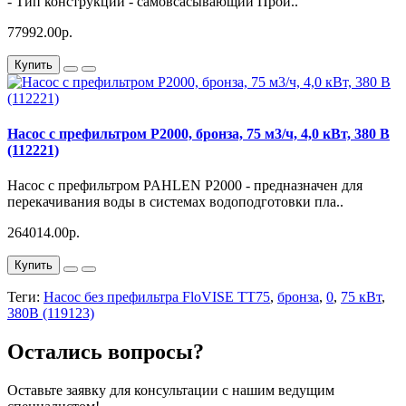
- Тип конструкции - самовсасывающий Прои..
77992.00р.
Купить
Насос с префильтром P2000, бронза, 75 м3/ч, 4,0 кВт, 380 В
(112221)
Насос с префильтром PAHLEN P2000 - предназначен для
перекачивания воды в системах водоподготовки пла..
264014.00р.
Купить
Теги:
Насос без префильтра FloVISE TT75
,
бронза
,
0
,
75 кВт
,
380В (119123)
Остались вопросы?
Оставьте заявку для консультации с нашим ведущим