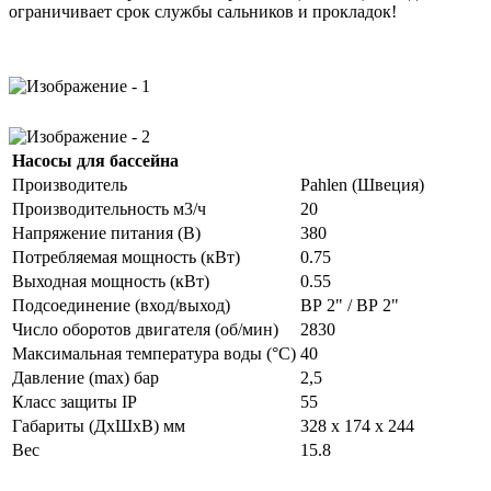
ограничивает срок службы сальников и прокладок!
Насосы для бассейна
Производитель
Pahlen (Швеция)
Производительность м3/ч
20
Напряжение питания (В)
380
Потребляемая мощность (кВт)
0.75
Выходная мощность (кВт)
0.55
Подсоединение (вход/выход)
ВР 2" / ВР 2"
Число оборотов двигателя (об/мин)
2830
Максимальная температура воды (°С)
40
Давление (max) бар
2,5
Класс защиты IP
55
Габариты (ДxШxВ) мм
328 x 174 x 244
Вес
15.8