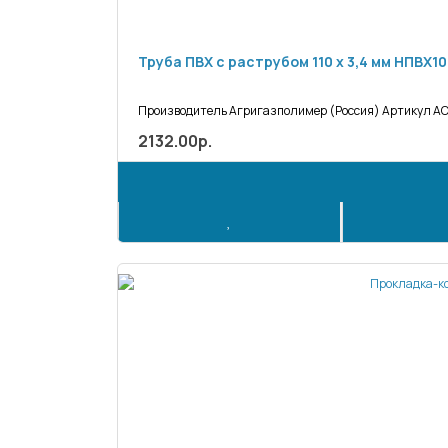
Труба ПВХ с раструбом 110 х 3,4 мм НПВХ10
Производитель Агригазполимер (Россия) Артикул АСК1
2132.00р.