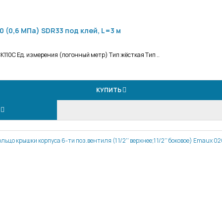
0 (0,6 МПа) SDR33 под клей, L=3 м
10С Ед. измерения (погонный метр) Тип жёсткая Тип ..
КУПИТЬ