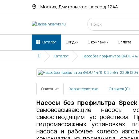
г. Москва, Дмитровское шоссе д. 124А
Каталог
Скидки
О компании
Оплата
Каталог
Насос без префильтра BADU 44/8
Описание
Характеристики
Отзывов (0)
Насосы без префильтра Speck
самовсасывающие насосы м
самоотводящим устройством. П
гидромассажных установках, п
насоса и рабочее колесо изгот
крыльчатка из полиамида, сальн