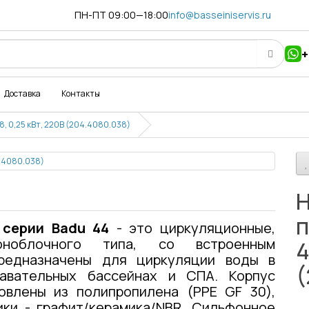
ПН-ПТ 09:00—18:00
info@basseiniservis.ru
+
Доставка
Контакты
, 0,25 кВт, 220В (204.4080.038)
Н
п
 серии Badu 44
- это циркуляционные,
оноблочного типа, со встроенным
4
редназначены для циркуляции воды в
(
лавательных бассейнах и СПА. Корпус
овлены из полипропилена (PPE GF 30),
ики - графит/керамика/NBR. Сильфонное