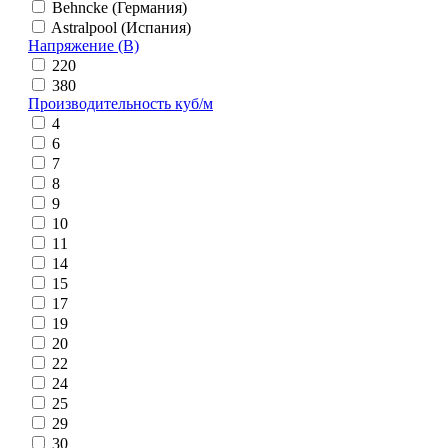
Behncke (Германия)
Astralpool (Испания)
Напряжение (В)
220
380
Производительность куб/м
4
6
7
8
9
10
11
14
15
17
19
20
22
24
25
29
30