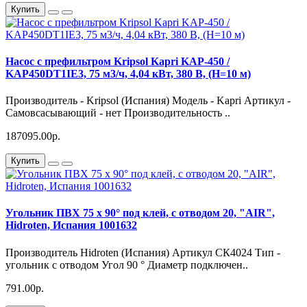
Купить
Насос с префильтром Kripsol Kapri KAP-450 /
KAP450DT1IE3, 75 м3/ч, 4,04 кВт, 380 В, (H=10 м)
Производитель - Kripsol (Испания) Модель - Kapri Артикул -
Самовсасывающий - нет Производительность ..
187095.00р.
Купить
Угольник ПВХ 75 х 90° под клей, с отводом 20, "AIR",
Hidroten, Испания 1001632
Производитель Hidroten (Испания) Артикул СК4024 Тип -
угольник с отводом Угол 90 ° Диаметр подключен..
791.00р.