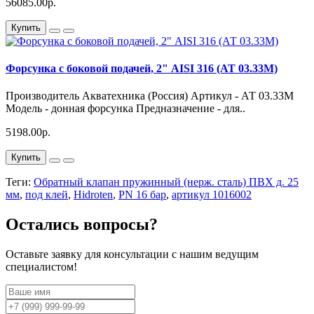
56085.00р.
Купить
Форсунка с боковой подачей, 2" AISI 316 (АТ 03.33М)
Производитель Акватехника (Россия) Артикул - АТ 03.33М
Модель - донная форсунка Предназначение - для..
5198.00р.
Купить
Теги:
Обратный клапан пружинный (нерж. сталь) ПВХ д. 25
мм
,
под клей
,
Hidroten
,
PN 16 бар
,
артикул 1016002
Остались вопросы?
Оставьте заявку для консультации с нашим ведущим
специалистом!