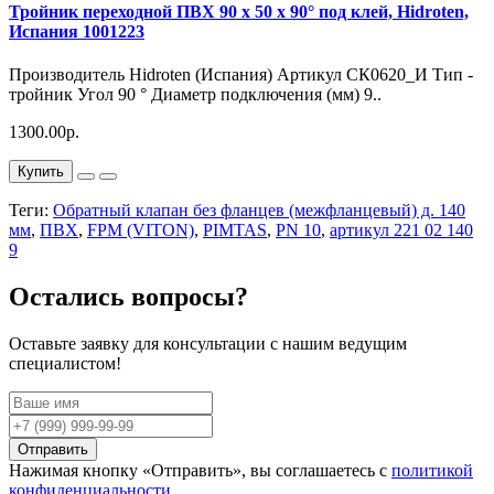
Тройник переходной ПВХ 90 х 50 х 90° под клей, Hidroten,
Испания 1001223
Производитель Hidroten (Испания) Артикул СК0620_И Тип -
тройник Угол 90 ° Диаметр подключения (мм) 9..
1300.00р.
Купить
Теги:
Обратный клапан без фланцев (межфланцевый) д. 140
мм
,
ПВХ
,
FPM (VITON)
,
PIMTAS
,
PN 10
,
артикул 221 02 140
9
Остались вопросы?
Оставьте заявку для консультации с нашим ведущим
специалистом!
Отправить
Нажимая кнопку «Отправить», вы соглашаетесь с
политикой
конфиденциальности