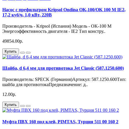
Насос с префильтром Kripsol Ondina OK-100/OK 100 M IE2,
17,2 куб/ч, 1,0 кВт, 220В
Производитель - Kripsol (Испания) Модель - OK-100 M
Энергоэффективность двигателя - IE2 Тип констру..
49854.00р.
Купить
Шайба, d 6,4 мм для противотока Jet Classic (587.1250.600)
Производитель: SPECK (Германия)Артикул: 587.1250.600Тип:
шайба для противотокаПредназначение: д..
12.00р.
Купить
Муфта ПВХ 160 под клей, PIMTAS, Турция 511 00 160 2