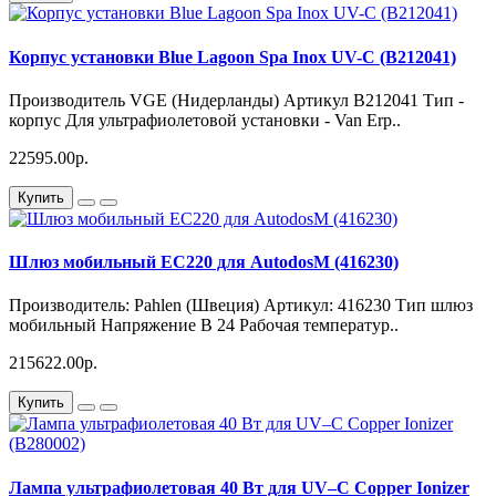
Корпус установки Blue Lagoon Spa Inox UV-C (B212041)
Производитель VGE (Нидерланды) Артикул B212041 Тип -
корпус Для ультрафиолетовой установки - Van Erp..
22595.00р.
Купить
Шлюз мобильный ЕС220 для AutodosM (416230)
Производитель: Pahlen (Швеция) Артикул: 416230 Тип шлюз
мобильный Напряжение В 24 Рабочая температур..
215622.00р.
Купить
Лампа ультрафиолетовая 40 Вт для UV–C Copper Ionizer