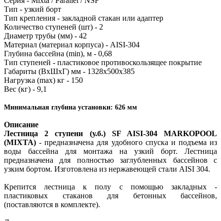
Серия - Mixta / Parallel / NSF
Тип - узкий борт
Тип крепления - закладной стакан или адаптер
Количество ступеней (шт) - 2
Диаметр трубы (мм) - 42
Материал (материал корпуса) - AISI-304
Глубина бассейна (min), м - 0,68
Т
ип ступеней - пластиковое противоскользящее покрытие
Габариты (ВхШхГ) мм - 1328х500х385
Нагрузка (mах) кг - 150
Вес (кг) - 9,1
Минимальная глубина установки: 626 мм
Описание
Лестница 2 ступени (у.б.) SF AISI-304 MARKOPOOL
(MIXTA)
- предназначена для удобного спуска и подъема из
воды бассейна для монтажа на узкий борт. Лестница
предназначена для полностью заглубленных бассейнов с
узким бортом. Изготовлена из нержавеющей стали AISI 304.
Крепится лестница к полу с помощью закладных -
пластиковых стаканов для бетонных бассейнов,
(поставляются в комплекте).