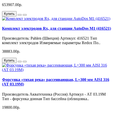
653907.00р.
Купить
Комплект электродов Rx, для станции AutoDos M1 (416521)
Производитель: Pahlen (Швеция) Артикул: 416521 Тип
комплект электродов Измеряемые параметры Redox По..
38883.00р.
Купить
Форсунка «тихая река» рассеивающая, L=300 мм AISI 316
(АТ 03.19М)
Производитель Акватехника (Россия) Артикул - АТ 03.19М
Тип - форсунка донная Тип бассейна (облицовка..
19800.00р.