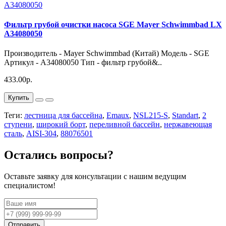
Фильтр грубой очистки насоса SGE Mayer Schwimmbad LX
A34080050
Производитель - Mayer Schwimmbad (Китай) Модель - SGE
Артикул - A34080050 Тип - фильтр грубой&..
433.00р.
Купить
Теги:
лестница для бассейна
,
Emaux
,
NSL215-S
,
Standart
,
2
ступени
,
широкий борт
,
переливной бассейн
,
нержавеющая
сталь
,
AISI-304
,
88076501
Остались вопросы?
Оставьте заявку для консультации с нашим ведущим
специалистом!
Отправить