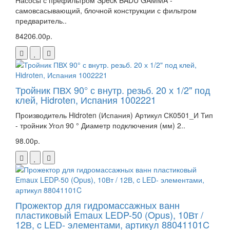
Насосы с префильтром Speck BADU GAMMA -
самовсасывающий, блочной конструкции с фильтром
предваритель..
84206.00р.
Тройник ПВХ 90° с внутр. резьб. 20 х 1/2" под
клей, Hidroten, Испания 1002221
Производитель Hidroten (Испания) Артикул СК0501_И Тип
- тройник Угол 90 ° Диаметр подключения (мм) 2..
98.00р.
Прожектор для гидромассажных ванн
пластиковый Emaux LEDP-50 (Opus), 10Вт /
12В, c LED- элементами, артикул 88041101C