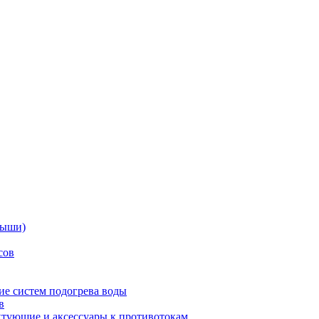
дыши)
сов
е систем подогрева воды
в
тующие и аксессуары к противотокам