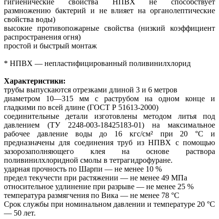
гигиенические свойства НПВХ не способствует
размножению бактерий и не влияет на органолептические
свойства воды)
высокие противопожарные свойства (низкий коэффициент
распространения огня)
простой и быстрый монтаж
* НПВХ — непластифицированный поливинилхлорид
Характеристики:
трубы выпускаются отрезками длиной 3 и 6 метров
диаметром 10—315 мм с раструбом на одном конце и
гладкими по всей длине (ГОСТ Р 51613-2000)
соединительные детали изготовлены методом литья под
давлением (ТУ 2248-003-18425183-01) на максимальное
рабочее давление воды до 16 кгс/см² при 20 °С и
предназначены для соединения труб из НПВХ с помощью
зазорозаполняющего клея на основе раствора
поливинилхлоридной смолы в тетрагидрофуране.
ударная прочность по Шарпи — не менее 10 %
предел текучести при растяжении — не менее 49 МПа
относительное удлинение при разрыве — не менее 25 %
температура размягчения по Вика — не менее 78 °С
Срок службы при номинальном давлении и температуре 20 °С
— 50 лет.