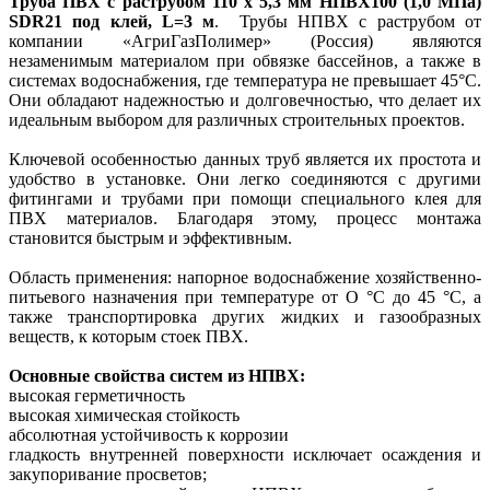
Труба ПВХ с раструбом 110 х 5,3 мм НПВХ100 (1,0 МПа)
SDR21 под клей, L=3 м
.
Трубы НПВХ с раструбом от
компании «АгриГазПолимер» (Россия) являются
незаменимым материалом при обвязке бассейнов, а также в
системах водоснабжения, где температура не превышает 45°С.
Они обладают надежностью и долговечностью, что делает их
идеальным выбором для различных строительных проектов.
Ключевой особенностью данных труб является их простота и
удобство в установке. Они легко соединяются с другими
фитингами и трубами при помощи специального клея для
ПВХ материалов. Благодаря этому, процесс монтажа
становится быстрым и эффективным.
Область применения: напорное водоснабжение хозяйственно-
питьевого назначения при температуре от О °С до 45 °С, а
также транспортировка других жидких и газообразных
веществ, к которым стоек ПВХ.
Основные свойства систем из НПВХ:
высокая герметичность
высокая химическая стойкость
абсолютная устойчивость к коррозии
гладкость внутренней поверхности исключает осаждения и
закупоривание просветов;