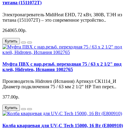
титана (1511072T)
Электронагреватель MidiHeat EHD, 72 кВт, 380В, ТЭН из
титана (1511072T) – это современное устройство..
264065.00р.
Купить
Муфта ПВХ с нар.резьб. переходная 75 / 63 х 2 1/2" под
клей, Hidroten, Испания 1002765
Производитель Hidroten (Испания) Артикул СК1114_И
Диаметр подключения 75 / 63 мм 2 1/2" НР Тип перех..
377.00р.
Купить
Колба кварцевая для UV-C Tech 15000, 16 Вт (E800910)