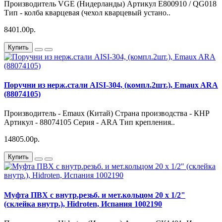
Производитель VGE (Нидерланды) Артикул E800910 / QG018
Тип - колба кварцевая (чехол кварцевый устано..
8401.00р.
Купить
Поручни из нерж.стали AISI-304, (компл.2шт.), Emaux ARA
(88074105)
Производитель - Emaux (Китай) Страна производства - КНР
Артикул - 88074105 Серия - ARA Тип крепления..
14805.00р.
Купить
Муфта ПВХ с внутр.резьб. и мет.кольцом 20 х 1/2"
(склейка внутр.), Hidroten, Испания 1002190