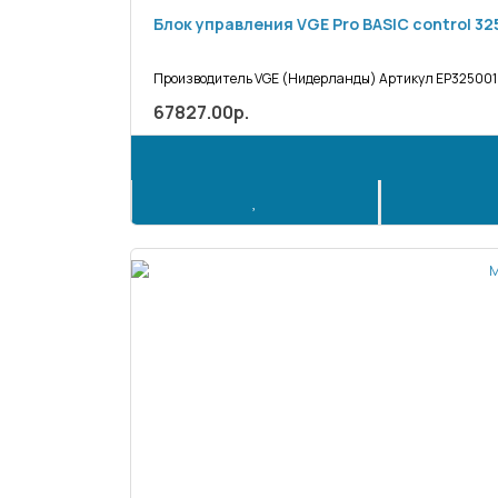
Блок управления VGE Pro BASIC control 32
Производитель VGE (Нидерланды) Артикул EP325001 Т
67827.00р.