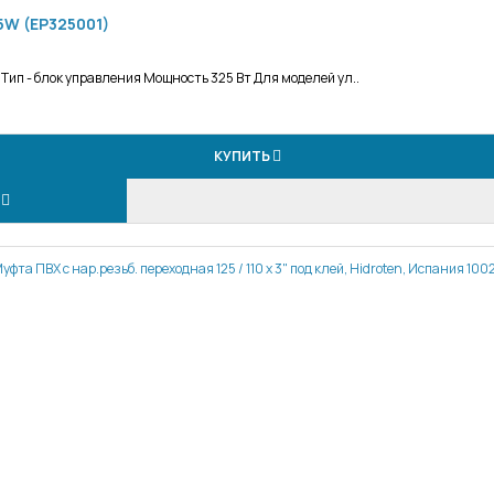
5W (EP325001)
ип - блок управления Мощность 325 Вт Для моделей ул..
КУПИТЬ