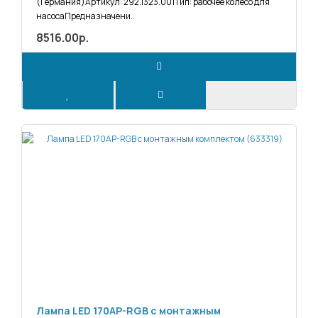
(Германия)Артикул: 292.1323.001Тип: рабочее колесо для
насосаПредназначени..
8516.00р.
Лампа LED 170AP-RGB с монтажным