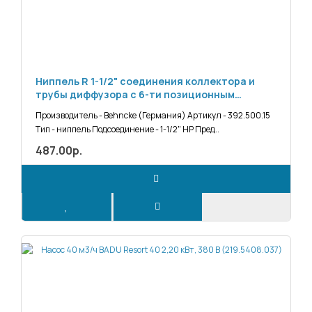
Ниппель R 1-1/2" соединения коллектора и
трубы диффузора с 6-ти позиционным
вентилем фильтра Cristall D400, D500, D600
Производитель - Behncke (Германия) Артикул - 392.500.15
(392.500.15)
Тип - ниппель Подсоединение - 1-1/2" НР Пред..
487.00р.