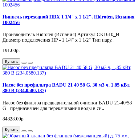
Ниппель переходной ПВХ 1 1/4" х 1 1/2", Hidroten, Испания
1002456
Производитель Hidroten (Испания) Артикул СК1610_И
Диаметр подключения НР - 1 1/4" х 1 1/2" Тип нару..
191.00р.
Купить
Насос без префильтра BADU 21 40 58 G, 30 м3 ч, 1,85 кВт,
380 В (234.0580.137)
Насос без фильтра предварительной очистки BADU 21-40/58
G - предназначен для перекачивания воды в си..
84828.00р.
Купить