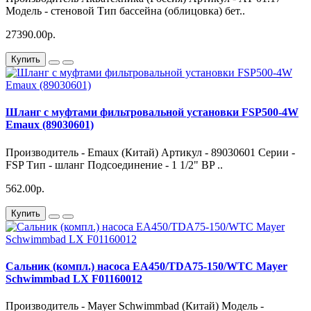
Модель - стеновой Тип бассейна (облицовка) бет..
27390.00р.
Купить
Шланг с муфтами фильтровальной установки FSP500-4W
Emaux (89030601)
Производитель - Emaux (Китай) Артикул - 89030601 Серии -
FSP Тип - шланг Подсоединение - 1 1/2" BP ..
562.00р.
Купить
Сальник (компл.) насоса EA450/TDA75-150/WTC Mayer
Schwimmbad LX F01160012
Производитель - Mayer Schwimmbad (Китай) Модель -