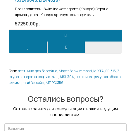
(35240040/LI244820)
Производитель - Swimline water sports (Канада) Страна
производства - Канада Артикул производителя - ..
57250.00р.
Теги:
лестница для бассейна
,
Mayer Schwimmbad
,
MIXTA
,
SF-315
,
3
ступени
,
нержавеющая сталь
,
AISI-304
,
лестница для узкого борта
,
скиммерный бассейн
,
МПРСХ156
Остались вопросы?
Оставьте заявку для консультации с нашим ведущим
специалистом!