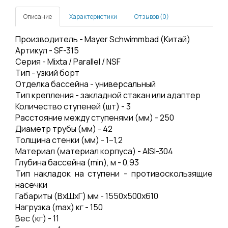
Описание
Характеристики
Отзывов (0)
Производитель - Mayer Schwimmbad (Китай)
Артикул - SF-315
Серия - Mixta / Parallel / NSF
Тип - узкий борт
Отделка бассейна - универсальный
Тип крепления - закладной стакан или адаптер
Количество ступеней (шт) - 3
Расстояние между ступенями (мм) - 250
Диаметр трубы (мм) - 42
Толщина стенки (мм) - 1–1,2
Материал (материал корпуса) - AISI-304
Глубина бассейна (min), м - 0,93
Тип накладок на ступени - противоскользящие
насечки
Габариты (ВхШхГ) мм - 1550х500х610
Нагрузка (mах) кг - 150
Вес (кг) - 11