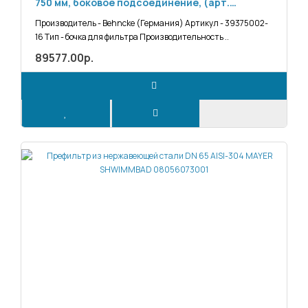
750 мм, боковое подсоединение, (арт.
39375002-16)
Производитель - Behncke (Германия) Артикул - 39375002-
16 Тип - бочка для фильтра Производительность ..
89577.00р.