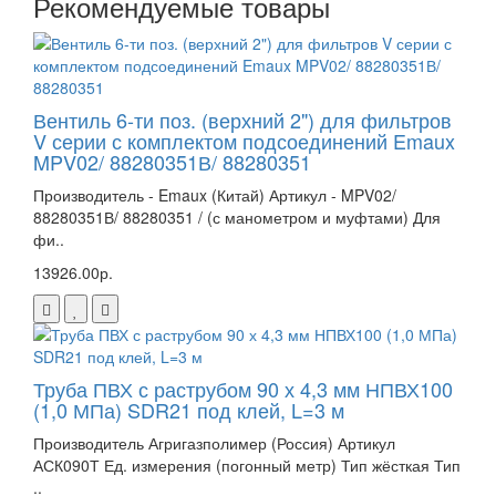
Рекомендуемые товары
Вентиль 6-ти поз. (верхний 2") для фильтров
V серии с комплектом подсоединений Emaux
MPV02/ 88280351В/ 88280351
Производитель - Emaux (Китай) Артикул - MPV02/
88280351В/ 88280351 / (с манометром и муфтами) Для
фи..
13926.00р.
Труба ПВХ с раструбом 90 х 4,3 мм НПВХ100
(1,0 МПа) SDR21 под клей, L=3 м
Производитель Агригазполимер (Россия) Артикул
АСК090Т Ед. измерения (погонный метр) Тип жёсткая Тип
..