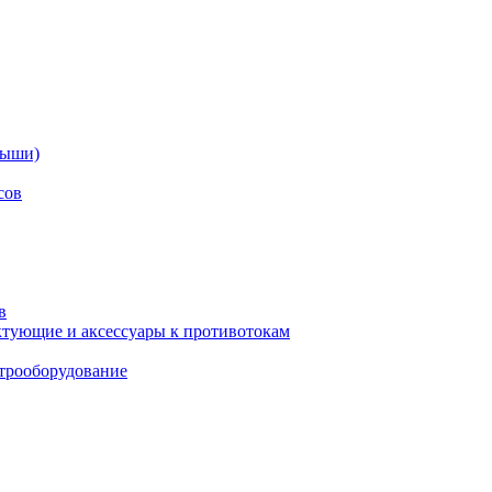
дыши)
сов
в
тующие и аксессуары к противотокам
трооборудование