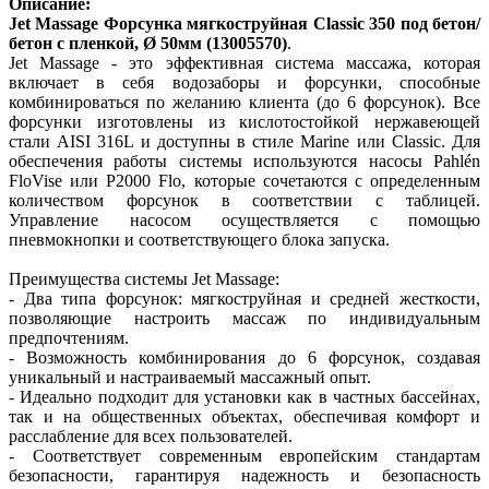
Описание:
Jet Massage Форсунка мягкоструйная Classic 350 под бетон/
бетон с пленкой, Ø 50мм (13005570)
.
Jet Massage - это эффективная система массажа, которая
включает в себя водозаборы и форсунки, способные
комбинироваться по желанию клиента (до 6 форсунок). Все
форсунки изготовлены из кислотостойкой нержавеющей
стали AISI 316L и доступны в стиле Marine или Classic. Для
обеспечения работы системы используются насосы Pahlén
FloVise или P2000 Flo, которые сочетаются с определенным
количеством форсунок в соответствии с таблицей.
Управление насосом осуществляется с помощью
пневмокнопки и соответствующего блока запуска.
Преимущества системы Jet Massage:
- Два типа форсунок: мягкоструйная и средней жесткости,
позволяющие настроить массаж по индивидуальным
предпочтениям.
- Возможность комбинирования до 6 форсунок, создавая
уникальный и настраиваемый массажный опыт.
- Идеально подходит для установки как в частных бассейнах,
так и на общественных объектах, обеспечивая комфорт и
расслабление для всех пользователей.
- Соответствует современным европейским стандартам
безопасности, гарантируя надежность и безопасность