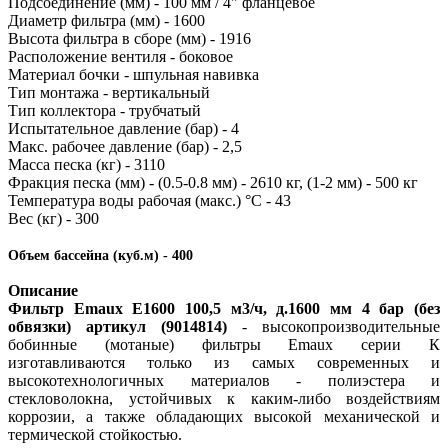
Подсоединение (мм) - 100 мм / 4"
фланцевое
Диаметр фильтра (мм) - 1600
Высота фильтра в сборе (мм) - 1916
Расположение вентиля - боковое
Материал бочки - шпульная навивка
Тип монтажа - вертикальный
Тип коллектора - трубчатый
Испытательное давление (бар) - 4
Макс. рабочее давление (бар) - 2,5
Масса песка (кг) - 3110
Фракция песка (мм) - (0.5-0.8 мм) - 2610 кг, (1-2 мм) - 500 кг
Температура воды рабочая (макс.) °C - 43
Вес (кг) - 300
Объем бассейна (куб.м) - 400
Описание
Фильтр Emaux E1600 100,5 м3/ч, д.1600 мм 4 бар (без
обвязки) артикул (9014814)
- высокопроизводительные
бобинные (мотаные) фильтры Emaux серии К
изготавливаются только из самых современных и
высокотехнологичных материалов - полиэстера и
стекловолокна, устойчивых к каким-либо воздействиям
коррозии, а также обладающих высокой механической и
термической стойкостью.