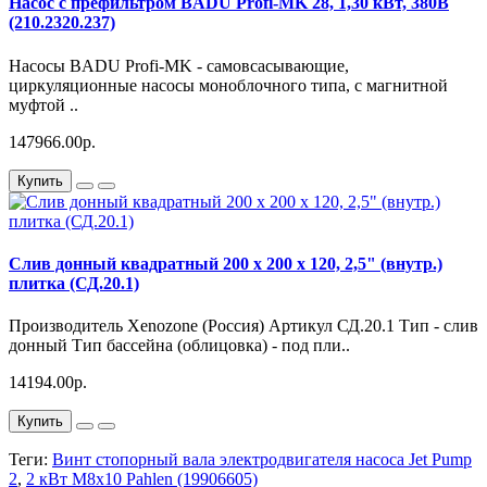
Насос с префильтром BADU Profi-MK 28, 1,30 кВт, 380В
(210.2320.237)
Насосы BADU Profi-MK - самовсасывающие,
циркуляционные насосы моноблочного типа, с магнитной
муфтой ..
147966.00р.
Купить
Слив донный квадратный 200 х 200 х 120, 2,5" (внутр.)
плитка (СД.20.1)
Производитель Xenozone (Россия) Артикул СД.20.1 Тип - слив
донный Тип бассейна (облицовка) - под пли..
14194.00р.
Купить
Теги:
Винт стопорный вала электродвигателя насоса Jet Pump
2
,
2 кВт М8х10 Pahlen (19906605)