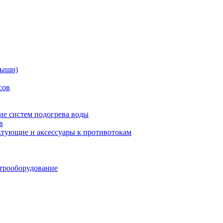
дыши)
сов
е систем подогрева воды
в
тующие и аксессуары к противотокам
трооборудование