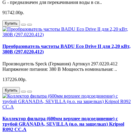
G - предназначен для перекачивания воды в си..
91742.00р.
Купить
Преобразователь частоты BADU Eco Drive II для 2,20 кВт,
380В (297.0220.412)
Производитель Speck (Германия) Артикул 297.0220.412
Напряжение питания: 380 В Мощность номинальная: ..
137226.00р.
Купить
Коллектор фильтра (600мм верхнее подсоединение) с
трубой GRANADA, SEVILLA (н.о. на защелках) Kripsol
R092 CC.A