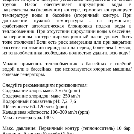
трубок. Насос обеспечивает циркуляцию воды в
нагревательном (первичном) контуре, термостат контролирует
температуру воды в бассейне (вторичный контур). При
достижении нужной температуры - на термостате,
срабатывает автоматическая блокировка подачи воды в
теплообменник. При отсутствии циркуляции воды в бассейне,
на первичном контуре циркуляционный насос должен быть
тоже отключен! Если есть риск замерзания или при закрытии
бассейна на зимний период или на период более чем 1 месяц,
из теплообменника необходимо полностью удалить всю воду!
Можно применять теплообменник в бассейнах с солёной
водой или в бассейнах, где используются хлорные машины/
солевые генераторы.
Следуйте рекомендациям производителя:
Содержание хлора: макс. 3 мг/л (ррm)
Содержание хлоридов: макс. 250 мг/л
Водородный показатель рН: 7,2–7,6
Щёлочность: 60–120 мг/л (ррm)
Кальциевая жёсткость: 100–300 мг/л (ррm)
Макс. температура: 130°C
Макс. давление: Первичный контур (теплоноситель) 10 бар,
Вторичный контур (бассейн) 5 бар.