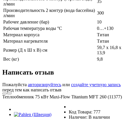
35
л/мин
Производительность 2 контур (вода бассейна)
300
л/мин
Рабочее давление (бар)
10
Рабочая температура воды °C
0…+130
Материал корпуса
Титан
Материал нагревателя
Титан
59,7 х 16,8 х
Размер (Д х Ш х В) см
13,9
Вес (кг)
9,8
Написать отзыв
Пожалуйста
авторизируйтесь
или
создайте учетную запись
перед тем как написать отзыв
Теплообменник 75 кВт Maxi-Flow Titanium MFT 260 (11377)
Код Товара: 777
Наличие: В наличии