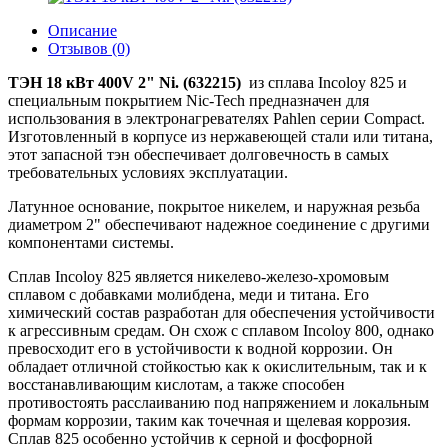
Описание
Отзывов (0)
ТЭН 18 кВт 400V 2" Ni. (632215)
из сплава Incoloy 825 и
специальным покрытием Nic-Tech предназначен для
использования в электронагревателях Pahlen серии Compact.
Изготовленный в корпусе из нержавеющей стали или титана,
этот запасной тэн обеспечивает долговечность в самых
требовательных условиях эксплуатации.
Латунное основание, покрытое никелем, и наружная резьба
диаметром 2" обеспечивают надежное соединение с другими
компонентами системы.
Сплав Incoloy 825 является никелево-железо-хромовым
сплавом с добавками молибдена, меди и титана. Его
химический состав разработан для обеспечения устойчивости
к агрессивным средам. Он схож с сплавом Incoloy 800, однако
превосходит его в устойчивости к водной коррозии. Он
обладает отличной стойкостью как к окислительным, так и к
восстанавливающим кислотам, а также способен
противостоять расслаиванию под напряжением и локальным
формам коррозии, таким как точечная и щелевая коррозия.
Сплав 825 особенно устойчив к серной и фосфорной