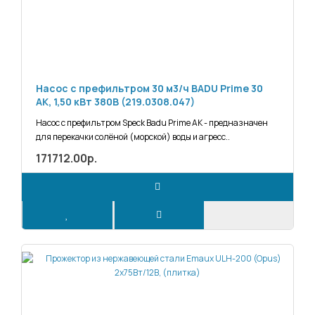
Насос с префильтром 30 м3/ч BADU Prime 30
AK, 1,50 кВт 380В (219.0308.047)
Насос с префильтром Speck Badu Prime АК - предназначен
для перекачки солёной (морской) воды и агресс..
171712.00р.