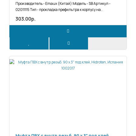
Производитель - Emaux (Китай) Модель - SB Артикул -
02011115 Тип - прокладка префильтра к корпусу на..
303.00р.
Муфта ПВХ с внутр.резьб. 90 х 3" под клей,