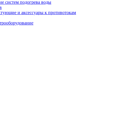
е систем подогрева воды
в
тующие и аксессуары к противотокам
трооборудование