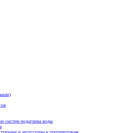
дыши)
сов
е систем подогрева воды
в
тующие и аксессуары к противотокам