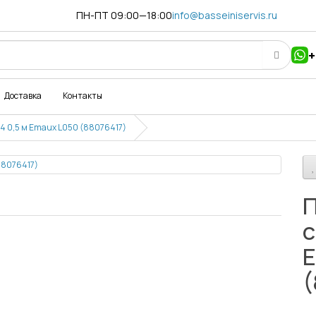
ПН-ПТ 09:00—18:00
info@basseiniservis.ru
+
Доставка
Контакты
04 0,5 м Emaux L050 (88076417)
П
с
E
(