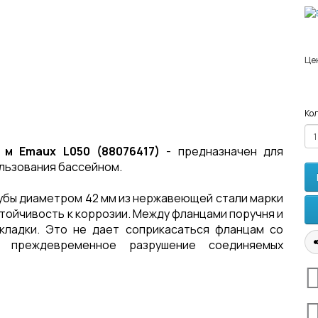
Це
Кол
5 м Emaux L050 (88076417)
- предназначен для
льзования бассейном.
убы диаметром 42 мм из нержавеющей стали марки
устойчивость к коррозии. Между фланцами поручня и
кладки. Это не дает соприкасаться фланцам со
 преждевременное разрушение соединяемых