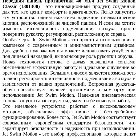
Передняя панель противотока 46 м3/ч Jet Swim Motion
Classic (1301300)
- это инновационный продукт, созданный
для тех, кто ценит комфорт и практичность. Легко запустить
эту устройство одним нажатием надежной пневматической
кнопки, расположенной на лицевой панели. И если вы хотите
изменить интенсивность подмешивания воздуха, просто
поверните рукоятку регулировки, расположенную справа.
Особая черта Jet Swim Motion - это простота использования в
комплексе с современным и минималистичным дизайном.
Для удобства удержания вы можете использовать углубление
под лицевой накладкой, выполняющее роль рукоятки-обруча.
Новая технология потока с двумя овальными соплами
обеспечивает эффективную работу и идеальное ощущение во
время использования. Большим плюсом является возможность
плавно регулировать интенсивность подмешивания воздуха в
зависимости от ваших предпочтений. Встроенная рукоятка-
обруч способствует лучшей эргономике и комфорту при
использовании Jet Swim Motion. Надежная пневматическая
кнопка запуска гарантирует надежную и безопасную работу.
Это идеальное устройство работает с высококлассным
мотором, обеспечивая эффективное и бесперебойное
функционирование. Более того, Jet Swim Motion соответствует
современным европейским стандартам безопасности, что
гарантирует безопасность и надежность при использовании.
Jet Swim Motion - это выбор профессионалов, которые ценят