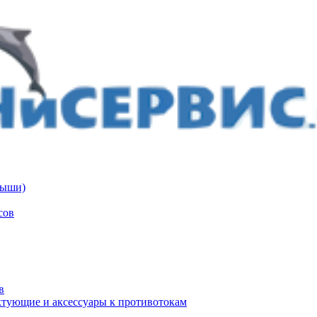
дыши)
сов
в
тующие и аксессуары к противотокам