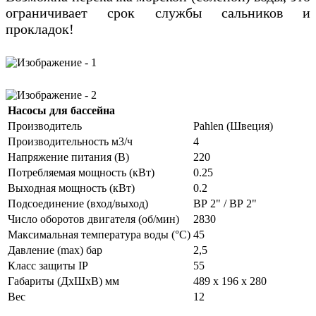
ограничивает срок службы сальников и
прокладок!
Насосы для бассейна
Производитель
Pahlen (Швеция)
Производительность м3/ч
4
Напряжение питания (В)
220
Потребляемая мощность (кВт)
0.25
Выходная мощность (кВт)
0.2
Подсоединение (вход/выход)
ВР 2" / ВР 2"
Число оборотов двигателя (об/мин)
2830
Максимальная температура воды (°С)
45
Давление (max) бар
2,5
Класс защиты IP
55
Габариты (ДxШxВ) мм
489 x 196 x 280
Вес
12