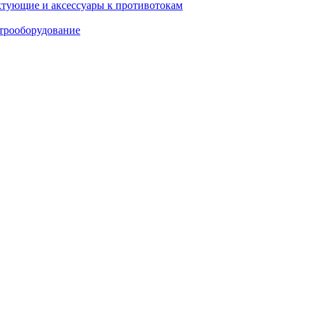
тующие и аксессуары к противотокам
трооборудование