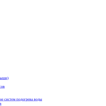
дыши)
сов
е систем подогрева воды
в