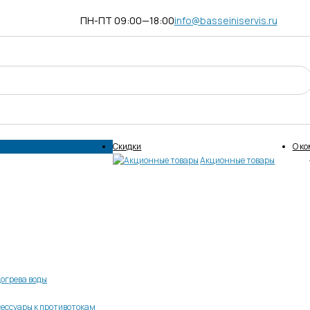
ПН-ПТ 09:00—18:00
info@basseiniservis.ru
Скидки
О к
Акционные товары
огрева воды
ессуары к противотокам