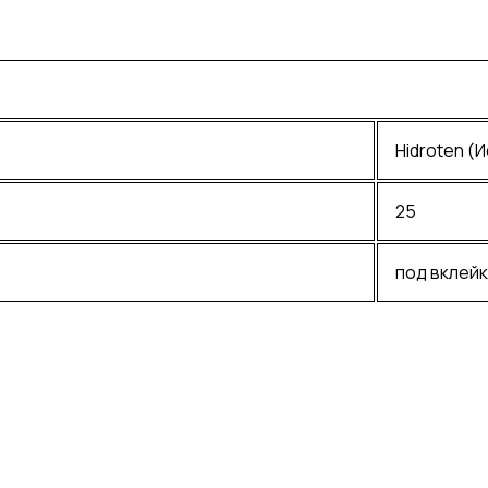
Hidroten (
25
под вклейк