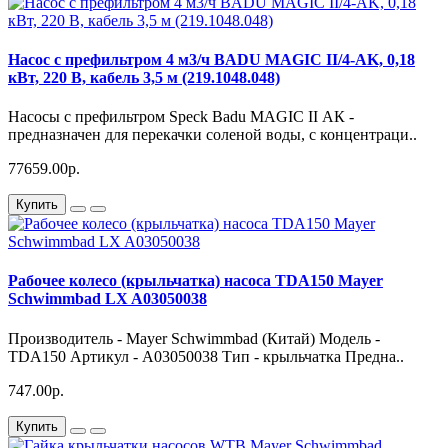
Насос с префильтром 4 м3/ч BADU MAGIC II/4-AK, 0,18
кВт, 220 В, кабель 3,5 м (219.1048.048)
Насосы с префильтром Speck Badu MAGIC II АК -
предназначен для перекачки соленой воды, с концентраци..
77659.00р.
Купить
Рабочее колесо (крыльчатка) насоса TDA150 Mayer
Schwimmbad LX A03050038
Производитель - Mayer Schwimmbad (Китай) Модель -
TDA150 Артикул - A03050038 Тип - крыльчатка Предна..
747.00р.
Купить