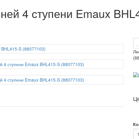
чней 4 ступени Emaux BHL4
Ле
(8
Ц
Ко