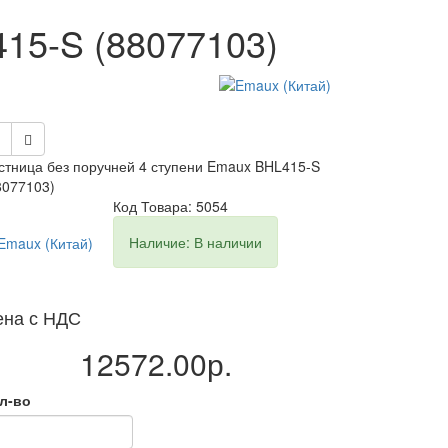
15-S (88077103)
стница без поручней 4 ступени Emaux BHL415-S
8077103)
Код Товара: 5054
Наличие: В наличии
ена с НДС
12572.00р.
л-во