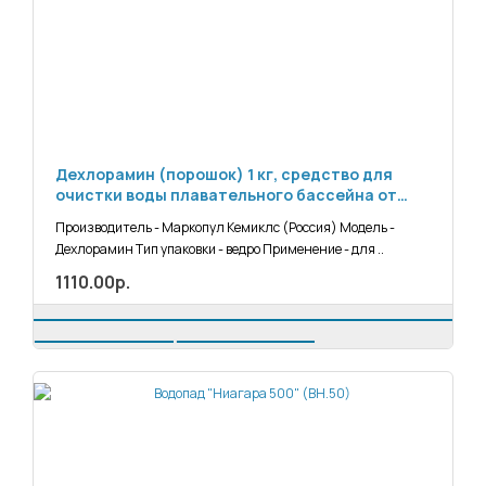
Дехлорамин (порошок) 1 кг, средство для
очистки воды плавательного бассейна от
хлораминов и органических загрязнений,
Производитель - Маркопул Кемиклс (Россия) Модель -
Маркопул Кемиклс
Дехлорамин Тип упаковки - ведро Применение - для ..
1110.00р.