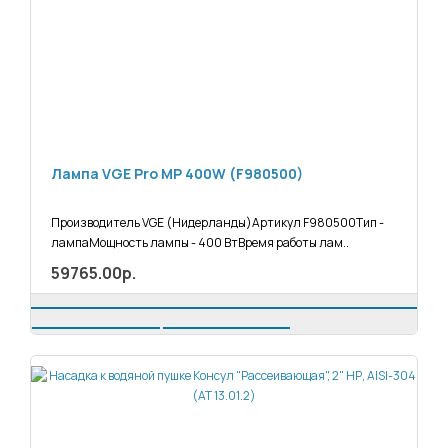
Лампа VGE Pro MP 400W (F980500)
Производитель VGE (Нидерланды)Артикул F980500Тип -
лампаМощность лампы - 400 ВтВремя работы лам..
59765.00р.