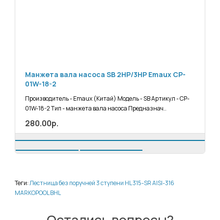
Манжета вала насоса SB 2HP/3HP Emaux СP-
01W-18-2
Производитель - Emaux (Китай) Модель - SB Артикул - СP-
01W-18-2 Тип - манжета вала насоса Предназнач..
280.00р.
Теги:
Лестница без поручней 3 ступени HL 315-SR AISI-316
MARKOPOOL BHL
Остались вопросы?