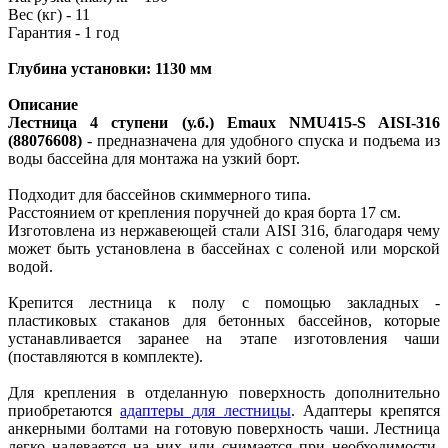
Вес (кг) - 11
Гарантия - 1 год
Глубина установки: 1130 мм
Описание
Лестница 4 ступени (у.б.) Emaux NMU415-S AISI-316
(88076608)
- предназначена для удобного спуска и подъема из
воды бассейна для монтажа на узкий борт.
Подходит для бассейнов скиммерного типа.
Расстоянием от крепления поручней до края борта 17 см.
Изготовлена из нержавеющей стали AISI 316, благодаря чему
может быть установлена в бассейнах с соленой или морской
водой.
Крепится лестница к полу с помощью закладных -
пластиковых стаканов для бетон
ных бассейнов, которые
устанавливается заранее на этапе изготовления чаши
(поставляются в комплекте).
Для крепления в отделанную поверхность дополнительно
приобретаются
адаптеры для лестницы
. Адаптеры крепятся
анкерными болтами на готовую поверхность чаши. Лестница
легко надевается на них или снимается при необходимости.