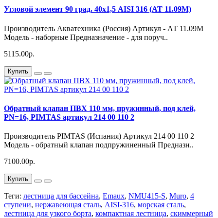
Угловой элемент 90 град. 40х1,5 AISI 316 (АТ 11.09М)
Производитель Акватехника (Россия) Артикул - АТ 11.09М
Модель - наборные Предназначение - для поруч..
5115.00р.
Купить
Обратный клапан ПВХ 110 мм, пружинный, под клей,
PN=16, PIMTAS артикул 214 00 110 2
Производитель PIMTAS (Испания) Артикул 214 00 110 2
Модель - обратный клапан подпружиненный Предназн..
7100.00р.
Купить
Теги:
лестница для бассейна
,
Emaux
,
NMU415-S
,
Muro
,
4
ступени
,
нержавеющая сталь
,
AISI-316
,
морская сталь
,
лестница для узкого борта
,
компактная лестница
,
скиммерный