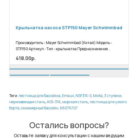
Крыльчатка насоса STP150 Mayer Schwimmbad
Производитель - Mayer Schwimmbad (Китай) Модель -
STP150 Артикул - Тип - крыльчатка Предназначение ..
418.00р.
Теги:
лестница для бассейна
,
Emaux
,
NSF315-S
,
Mixta
,
3 ступени
,
нержавеющая сталь
,
AISI-316
,
морская сталь
,
лестница для узкого
борта
,
скиммерный бассейн
,
88076707
Остались вопросы?
Оставьте заявку для консультации с нашим ведущим