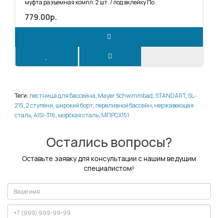
муфта разъемная компл. 2 шт. / под вклейку По..
779.00р.
Теги:
лестница для бассейна
,
Mayer Schwimmbad
,
STANDART
,
SL-
215
,
2 ступени
,
широкий борт
,
переливной бассейн
,
нержавеющая
сталь
,
AISI-316
,
морская сталь
,
МПРСХ151
Остались вопросы?
Оставьте заявку для консультации с нашим ведущим
специалистом!