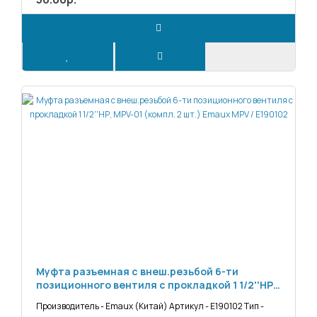
Муфта разъемная с внеш.резьбой 6-ти
позиционного вентиля с прокладкой 1 1/2''НР,
MPV-01 (компл. 2 шт.) Emaux MPV / Е190102
Производитель - Emaux (Китай) Артикул - Е190102 Тип -