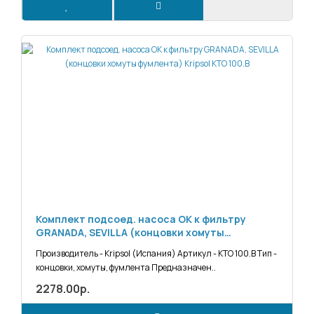
Комплект подсоед. насоса ОК к фильтру
GRANADA, SEVILLA (концовки хомуты
фумлента) Kripsol KTO 100.В
Производитель - Kripsol (Испания) Артикул - KTO 100.В Тип -
концовки, хомуты, фумлента Предназначен..
2278.00р.