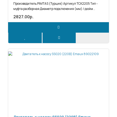
242 10 050 2
Производитель PIMTAS (Турция) Артикул ТСК2205 Тип -
муфта разборная Диаметр подключения (мм) / дюйм ..
2827.00р.
Двигатель к насосу SS020 (220В) Emaux