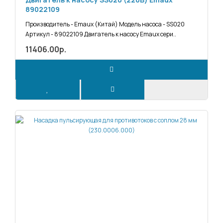
89022109
Производитель - Emaux (Китай) Модель насоса - SS020
Артикул - 89022109 Двигатель к насосу Emaux сери..
11406.00р.