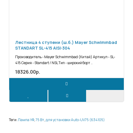
Лестница 4 ступени (ш.б.) Mayer Schwimmbad
STANDART SL-415 AISI-304
Производитель - Mayer Schwimmbad (Китай) Артикул - SL-
415 Серия - Standart / NSL Тип - широкий борт ..
18326.00р.
Теги:
Лампа УФ
,
75 Вт
,
для установки Auto-UV75 (634105)