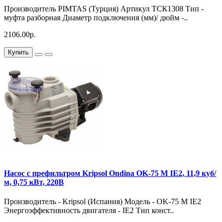
Производитель PIMTAS (Турция) Артикул ТСК1308 Тип -
муфта разборная Диаметр подключения (мм)/ дюйм -..
2106.00р.
Купить
Насос с префильтром Kripsol Ondina OK-75 M IE2, 11,9 куб/
м, 0,75 кВт, 220В
Производитель - Kripsol (Испания) Модель - OK-75 M IE2
Энергоэффективность двигателя - IE2 Тип конст..