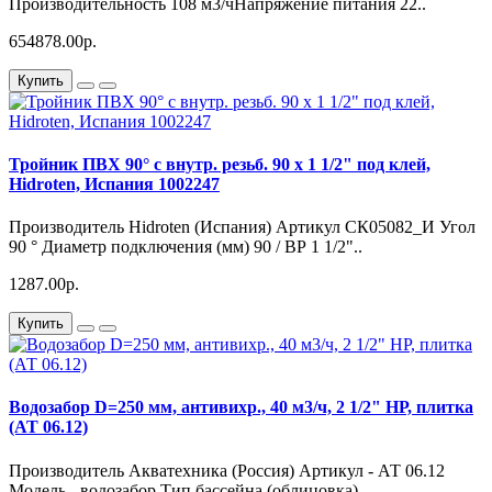
Производительность 108 м3/чНапряжение питания 22..
654878.00р.
Купить
Тройник ПВХ 90° с внутр. резьб. 90 х 1 1/2" под клей,
Hidroten, Испания 1002247
Производитель Hidroten (Испания) Артикул СК05082_И Угол
90 ° Диаметр подключения (мм) 90 / ВР 1 1/2"..
1287.00р.
Купить
Водозабор D=250 мм, антивихр., 40 м3/ч, 2 1/2" НР, плитка
(АТ 06.12)
Производитель Акватехника (Россия) Артикул - АТ 06.12
Модель - водозабор Тип бассейна (облицовка) - ..