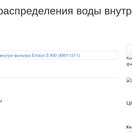
распределения воды внут
Ко
фи
ы
Ц
Ко