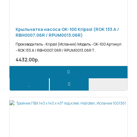
Крыльчатка насоса ОК-100 Kripsol (RОK 133.A /
RBH0007.06R / RPUM0013.06R)
Производитель - Kripsol (Испания) Модель - ОК-100 Артикул
- RОK 133.A / RBH0007.06R / RPUM0013.06R Т..
4432.00р.