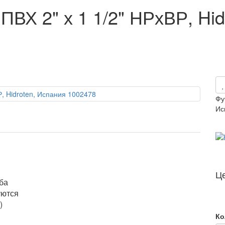
ПВХ 2" х 1 1/2" НРхВР, Hid
Фу
Ис
Ц
ьба
уются
)
Ко