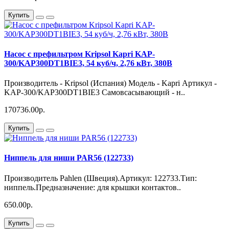
Купить
Насос с префильтром Kripsol Kapri KAP-
300/KAP300DT1BIE3, 54 куб/ч, 2,76 кВт, 380В
Производитель - Kripsol (Испания) Модель - Kapri Артикул -
KAP-300/KAP300DT1BIE3 Самовсасывающий - н..
170736.00р.
Купить
Ниппель для ниши PAR56 (122733)
Производитель Pahlen (Швеция).Артикул: 122733.Тип:
ниппель.Предназначение: для крышки контактов..
650.00р.
Купить