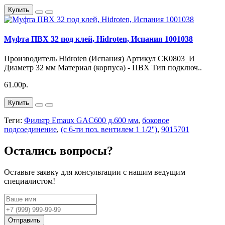
Купить
Муфта ПВХ 32 под клей, Hidroten, Испания 1001038
Производитель Hidroten (Испания) Артикул СК0803_И
Диаметр 32 мм Материал (корпуса) - ПВХ Тип подключ..
61.00р.
Купить
Теги:
Фильтр Emaux GAC600 д.600 мм
,
боковое
подсоединение
,
(с 6-ти поз. вентилем 1 1/2'')
,
9015701
Остались вопросы?
Оставьте заявку для консультации с нашим ведущим
специалистом!
Отправить