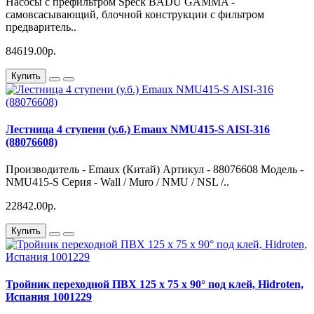
Насосы с префильтром Speck BADU GAMMA -
самовсасывающий, блочной конструкции с фильтром
предваритель..
84619.00р.
Купить
Лестница 4 ступени (у.б.) Emaux NMU415-S AISI-316
(88076608)
Производитель - Emaux (Китай) Артикул - 88076608 Модель -
NMU415-S Серия - Wall / Muro / NMU / NSL /..
22842.00р.
Купить
Тройник переходной ПВХ 125 х 75 х 90° под клей, Hidroten,
Испания 1001229