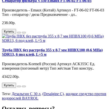
Сепаратор фильтра V350 Emaux FT-06-02 FT-06-03
Производитель - Emaux (Китай) Артикул - FT-06-02 FT-06-03
Тип - сепаратор / дюза Предназначение - дл..
238.00р.
Купить
Труба ПВХ без раструба 355 х 8,7 мм НПВХ100 (0,6 МПа)
SDR13, 6 под клей, L=5 м
Производитель Kormell (Россия) Артикул АСК355С Ед.
измерения (погонный метр) Тип жёсткая Тип констру..
43422.00р.
Купить
Теги:
Дезальгин С 30 л
,
(Desalgine С)
,
жидкое средство против
водорослей BAYROL
Остались вопросы?