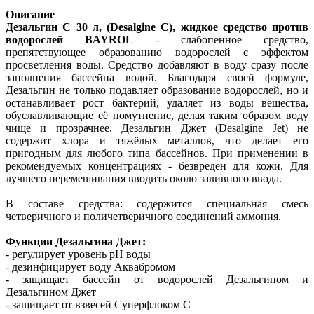
Описание
Дезальгин С 30 л, (Desalgine С), жидкое средство против
водорослей BAYROL
- слабопенное средство,
препятствующее образованию водорослей с эффектом
просветления воды. Средство добавляют в воду сразу после
заполнения бассейна водой. Благодаря своей формуле,
Дезальгин не только подавляет образование водорослей, но и
останавливает рост бактерий, удаляет из воды вещества,
обуславливающие её помутнение, делая таким образом воду
чище и прозрачнее. Дезальгин Джет (Desalgine Jet) не
содержит хлора и тяжёлых металлов, что делает его
пригодным для любого типа бассейнов. При применении в
рекомендуемых концентрациях - безвреден для кожи. Для
лучшего перемешивания вводить около заливного ввода.
В составе средства: содержится специальная смесь
четверичного и поличетверичного соединений аммония.
Функции Дезальгина Джет:
- регулирует уровень pH воды
- дезинфицирует воду Аквабромом
- защищает бассейн от водорослей Дезальгином и
Дезальгином Джет
- защищает от взвесей Суперфлоком С