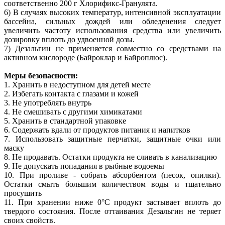
соответственно 200 г Хлорификс-Гранулята.
6) В случаях высоких температур, интенсивной эксплуатации
бассейна, сильных дождей или обледенения следует
увеличить частоту использования средства или увеличить
дозировку вплоть до удвоенной дозы.
7) Дезальгин не применяется совместно со средствами на
активном кислороде (Байроклар и Байроплюс).
Меры безопасности:
1. Хранить в недоступном для детей месте
2. Избегать контакта с глазами и кожей
3. Не употреблять внутрь
4. Не смешивать с другими химикатами
5. Хранить в стандартной упаковке
6. Содержать вдали от продуктов питания и напитков
7. Использовать защитные перчатки, защитные очки или
маску
8. Не продавать. Остатки продукта не сливать в канализацию
9. Не допускать попадания в рыбные водоемы
10. При проливе - собрать абсорбентом (песок, опилки).
Остатки смыть большим количеством воды и тщательно
просушить
11. При хранении ниже 0°C продукт застывает вплоть до
твердого состояния. После оттаивания Дезальгин не теряет
своих свойств.